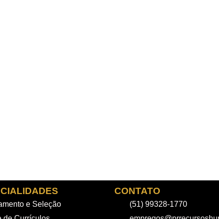
CIALIDADES
CONTATO
amento e Seleção
(51) 99328-1770
 de Currículos
empregos@prrecursoshu